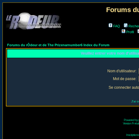
Forums du
FAQ
Reche
Profil
Forums du rÔdeur et de The Prizenarnumber6 Index du Forum
Veuillez entrer votre nom d'utili
Nom d'utilisateur:
Mot de passe:
Se connecter aut
J'ai 
Powered by
Version Fr réal
Inscriptio