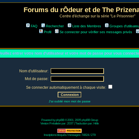
Forums du rÔdeur et de The Prize
Centre d'échange sur la série "Le Prisonnier"
FAQ
Rechercher
Liste des Membres
Groupes d'utilisate
Profil
Se connecter pour vérifier ses messages privés
euillez entrer votre nom d'utilisateur et votre mot de passe pour vous connect
Nom d'utilisateur:
Mot de passe:
Se connecter automatiquement à chaque visite:
J'ai oublié mon mot de passe
Powered by
phpBB
© 2001, 2005 phpBB Group
Version Fr réalisée par :
2037
| Traduction par :
Hélix
Inscriptions bloqués / messages: 74824 / 279