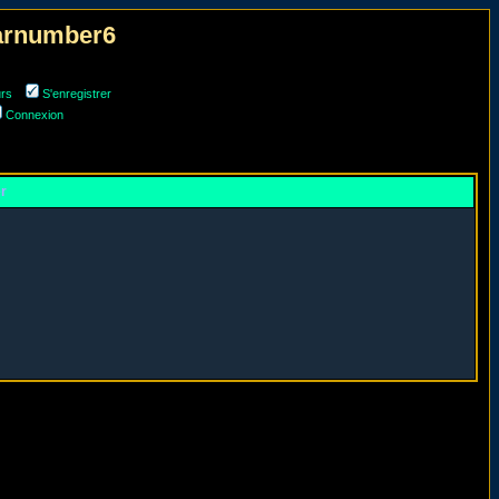
narnumber6
urs
S'enregistrer
Connexion
er