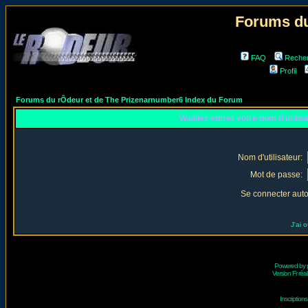
Forums du
FAQ
Reche
Profil
Forums du rÔdeur et de The Prizenarnumber6 Index du Forum
Veuillez entrer votre nom d'utili
Nom d'utilisateur:
Mot de passe:
Se connecter aut
J'ai 
Powered by
Version Fr réal
Inscriptio