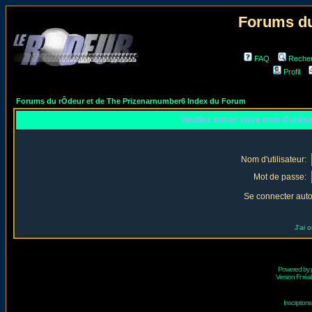
Forums du
FAQ
Reche
Profil
Forums du rÔdeur et de The Prizenarnumber6 Index du Forum
Veuillez entrer votre nom d'utili
Nom d'utilisateur:
Mot de passe:
Se connecter aut
J'ai 
Powered by
Version Fr réal
Inscriptio