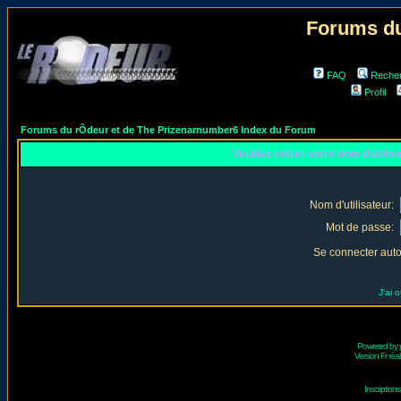
Forums du
FAQ
Reche
Profil
Forums du rÔdeur et de The Prizenarnumber6 Index du Forum
Veuillez entrer votre nom d'utili
Nom d'utilisateur:
Mot de passe:
Se connecter aut
J'ai 
Powered by
Version Fr réal
Inscriptio