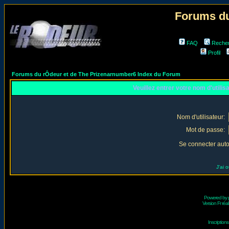
Forums du
FAQ
Reche
Profil
Forums du rÔdeur et de The Prizenarnumber6 Index du Forum
Veuillez entrer votre nom d'utili
Nom d'utilisateur:
Mot de passe:
Se connecter aut
J'ai 
Powered by
Version Fr réal
Inscriptio