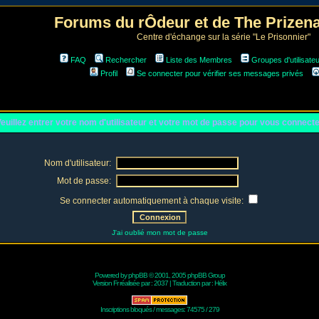
Forums du rÔdeur et de The Prize
Centre d'échange sur la série "Le Prisonnier"
FAQ
Rechercher
Liste des Membres
Groupes d'utilisate
Profil
Se connecter pour vérifier ses messages privés
euillez entrer votre nom d'utilisateur et votre mot de passe pour vous connect
Nom d'utilisateur:
Mot de passe:
Se connecter automatiquement à chaque visite:
J'ai oublié mon mot de passe
Powered by
phpBB
© 2001, 2005 phpBB Group
Version Fr réalisée par :
2037
| Traduction par :
Hélix
Inscriptions bloqués / messages: 74575 / 279