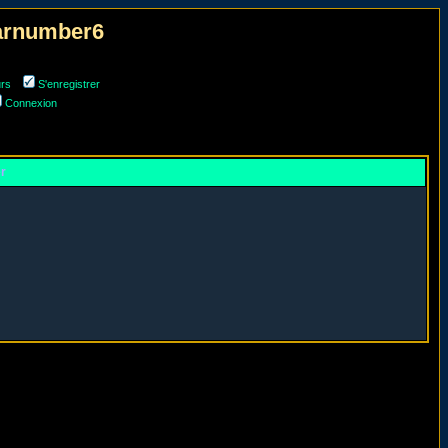
narnumber6
urs
S'enregistrer
Connexion
er