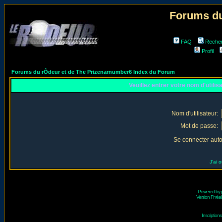
Forums du
FAQ
Reche
Profil
Forums du rÔdeur et de The Prizenarnumber6 Index du Forum
Veuillez entrer votre nom d'utili
Nom d'utilisateur:
Mot de passe:
Se connecter aut
J'ai 
Powered by
Version Fr réal
Inscriptio