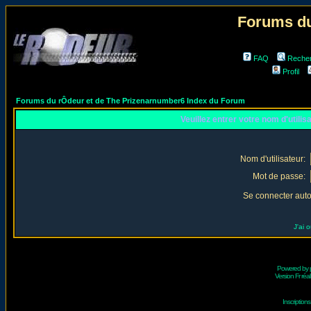
Forums du
FAQ
Reche
Profil
Forums du rÔdeur et de The Prizenarnumber6 Index du Forum
Veuillez entrer votre nom d'utili
Nom d'utilisateur:
Mot de passe:
Se connecter aut
J'ai 
Powered by
Version Fr réal
Inscriptio