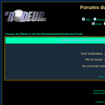
Forums du
FAQ
Reche
Profil
Forums du rÔdeur et de The Prizenarnumber6 Index du Forum
Veuillez entrer votre nom d'utili
Nom d'utilisateur:
Mot de passe:
Se connecter aut
J'ai 
Powered by
Version Fr réal
Inscriptio