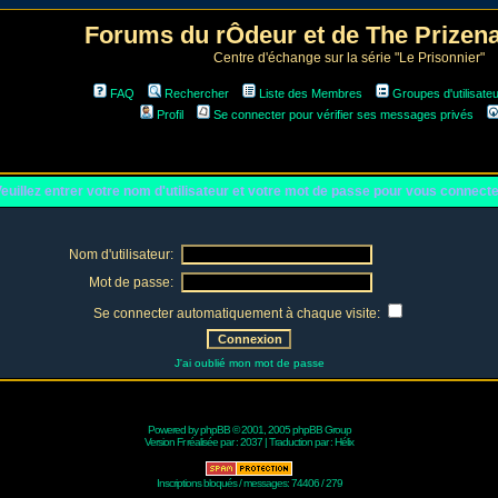
Forums du rÔdeur et de The Prize
Centre d'échange sur la série "Le Prisonnier"
FAQ
Rechercher
Liste des Membres
Groupes d'utilisate
Profil
Se connecter pour vérifier ses messages privés
euillez entrer votre nom d'utilisateur et votre mot de passe pour vous connect
Nom d'utilisateur:
Mot de passe:
Se connecter automatiquement à chaque visite:
J'ai oublié mon mot de passe
Powered by
phpBB
© 2001, 2005 phpBB Group
Version Fr réalisée par :
2037
| Traduction par :
Hélix
Inscriptions bloqués / messages: 74406 / 279