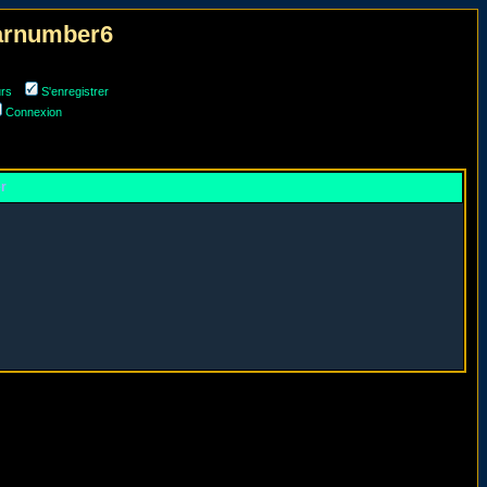
narnumber6
urs
S'enregistrer
Connexion
er