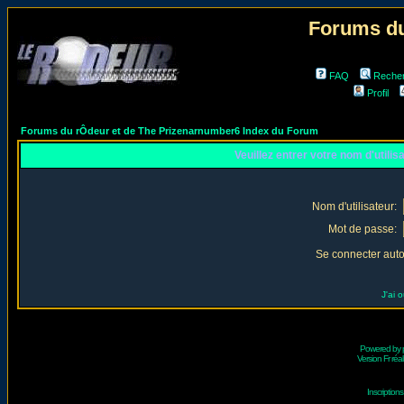
Forums du
FAQ
Reche
Profil
Forums du rÔdeur et de The Prizenarnumber6 Index du Forum
Veuillez entrer votre nom d'utili
Nom d'utilisateur:
Mot de passe:
Se connecter aut
J'ai 
Powered by
Version Fr réal
Inscriptio