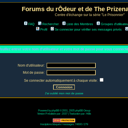
Forums du rÔdeur et de The Prize
Centre d'échange sur la série "Le Prisonnier"
FAQ
Rechercher
Liste des Membres
Groupes d'utilisate
Profil
Se connecter pour vérifier ses messages privés
euillez entrer votre nom d'utilisateur et votre mot de passe pour vous connect
Nom d'utilisateur:
Mot de passe:
Se connecter automatiquement à chaque visite:
J'ai oublié mon mot de passe
Powered by
phpBB
© 2001, 2005 phpBB Group
Version Fr réalisée par :
2037
| Traduction par :
Hélix
Inscriptions bloqués / messages: 74600 / 279