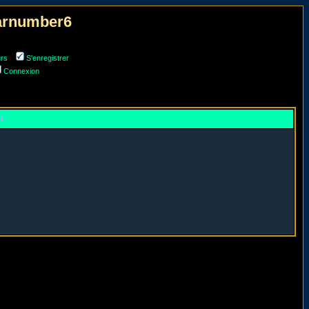
narnumber6
urs
S'enregistrer
Connexion
er