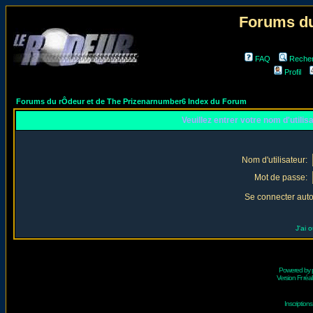
Forums du
FAQ
Reche
Profil
Forums du rÔdeur et de The Prizenarnumber6 Index du Forum
Veuillez entrer votre nom d'utili
Nom d'utilisateur:
Mot de passe:
Se connecter aut
J'ai 
Powered by
Version Fr réal
Inscriptio