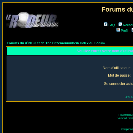
Forums du
FAQ
Reche
Profil
Forums du rÔdeur et de The Prizenarnumber6 Index du Forum
Veuillez entrer votre nom d'utili
Nom d'utilisateur:
Mot de passe:
Se connecter aut
J'ai 
Powered by
Version Fr réal
Inscriptio