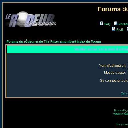
Forums du
FAQ
Reche
Profil
Forums du rÔdeur et de The Prizenarnumber6 Index du Forum
Veuillez entrer votre nom d'utili
Nom d'utilisateur:
Mot de passe:
Se connecter aut
J'ai 
Powered by
Version Fr réal
Inscriptio