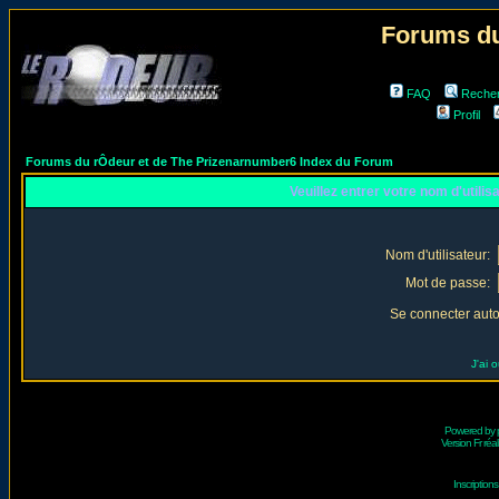
Forums du
FAQ
Reche
Profil
Forums du rÔdeur et de The Prizenarnumber6 Index du Forum
Veuillez entrer votre nom d'utili
Nom d'utilisateur:
Mot de passe:
Se connecter aut
J'ai 
Powered by
Version Fr réal
Inscriptio