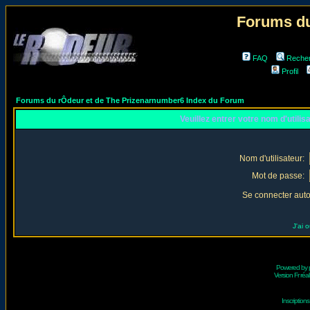
Forums du
FAQ
Reche
Profil
Forums du rÔdeur et de The Prizenarnumber6 Index du Forum
Veuillez entrer votre nom d'utili
Nom d'utilisateur:
Mot de passe:
Se connecter aut
J'ai 
Powered by
Version Fr réal
Inscriptio