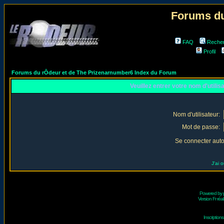
Forums du
FAQ
Reche
Profil
Forums du rÔdeur et de The Prizenarnumber6 Index du Forum
Veuillez entrer votre nom d'utili
Nom d'utilisateur:
Mot de passe:
Se connecter aut
J'ai 
Powered by
Version Fr réal
Inscriptio