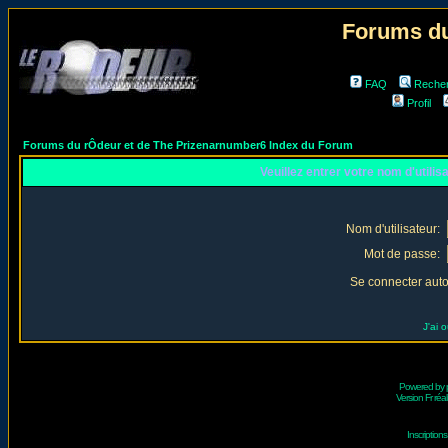
Forums du
FAQ
Reche
Profil
Forums du rÔdeur et de The Prizenarnumber6 Index du Forum
Veuillez entrer votre nom d'utili
Nom d'utilisateur:
Mot de passe:
Se connecter aut
J'ai 
Powered by
Version Fr réal
Inscriptio