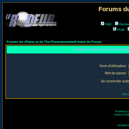
Forums du
FAQ
Reche
Profil
Forums du rÔdeur et de The Prizenarnumber6 Index du Forum
Veuillez entrer votre nom d'utili
Nom d'utilisateur:
Mot de passe:
Se connecter aut
J'ai 
Powered by
Version Fr réal
Inscriptio