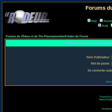
Forums du
FAQ
Reche
Profil
Forums du rÔdeur et de The Prizenarnumber6 Index du Forum
Veuillez entrer votre nom d'utili
Nom d'utilisateur:
Mot de passe:
Se connecter aut
J'ai 
Powered by
Version Fr réal
Inscriptio