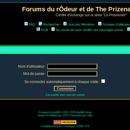
Forums du rÔdeur et de The Prize
Centre d'échange sur la série "Le Prisonnier"
FAQ
Rechercher
Liste des Membres
Groupes d'utilisate
Profil
Se connecter pour vérifier ses messages privés
euillez entrer votre nom d'utilisateur et votre mot de passe pour vous connect
Nom d'utilisateur:
Mot de passe:
Se connecter automatiquement à chaque visite:
J'ai oublié mon mot de passe
Powered by
phpBB
© 2001, 2005 phpBB Group
Version Fr réalisée par :
2037
| Traduction par :
Hélix
Inscriptions bloqués / messages: 74565 / 279