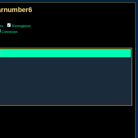
narnumber6
urs
S'enregistrer
Connexion
er