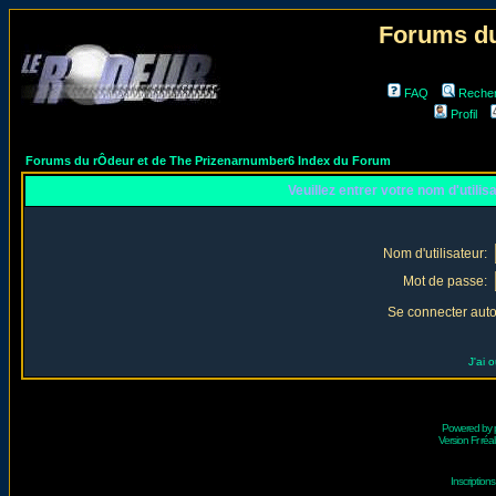
Forums du
FAQ
Reche
Profil
Forums du rÔdeur et de The Prizenarnumber6 Index du Forum
Veuillez entrer votre nom d'utili
Nom d'utilisateur:
Mot de passe:
Se connecter aut
J'ai 
Powered by
Version Fr réal
Inscriptio