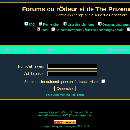
Forums du rÔdeur et de The Prize
Centre d'échange sur la série "Le Prisonnier"
FAQ
Rechercher
Liste des Membres
Groupes d'utilisate
Profil
Se connecter pour vérifier ses messages privés
euillez entrer votre nom d'utilisateur et votre mot de passe pour vous connect
Nom d'utilisateur:
Mot de passe:
Se connecter automatiquement à chaque visite:
J'ai oublié mon mot de passe
Powered by
phpBB
© 2001, 2005 phpBB Group
Version Fr réalisée par :
2037
| Traduction par :
Hélix
Inscriptions bloqués / messages: 74610 / 279