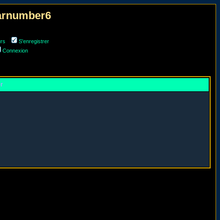
narnumber6
urs
S'enregistrer
Connexion
er