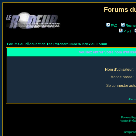
Forums du
FAQ
Reche
Profil
Forums du rÔdeur et de The Prizenarnumber6 Index du Forum
Veuillez entrer votre nom d'utili
Nom d'utilisateur:
Mot de passe:
Se connecter aut
J'ai 
Powered by
Version Fr réal
Inscriptio