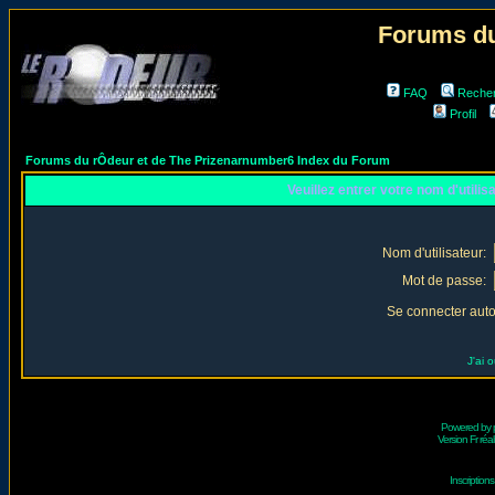
Forums du
FAQ
Reche
Profil
Forums du rÔdeur et de The Prizenarnumber6 Index du Forum
Veuillez entrer votre nom d'utili
Nom d'utilisateur:
Mot de passe:
Se connecter aut
J'ai 
Powered by
Version Fr réal
Inscriptio