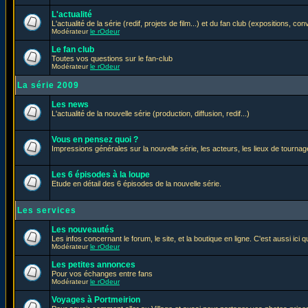
L'actualité
L'actualité de la série (redif, projets de film...) et du fan club (expositions, con
Modérateur
le rOdeur
Le fan club
Toutes vos questions sur le fan-club
Modérateur
le rOdeur
La série 2009
Les news
L'actualité de la nouvelle série (production, diffusion, redif...)
Vous en pensez quoi ?
Impressions générales sur la nouvelle série, les acteurs, les lieux de tournage
Les 6 épisodes à la loupe
Etude en détail des 6 épisodes de la nouvelle série.
Les services
Les nouveautés
Les infos concernant le forum, le site, et la boutique en ligne. C'est aussi ic
Modérateur
le rOdeur
Les petites annonces
Pour vos échanges entre fans
Modérateur
le rOdeur
Voyages à Portmeirion