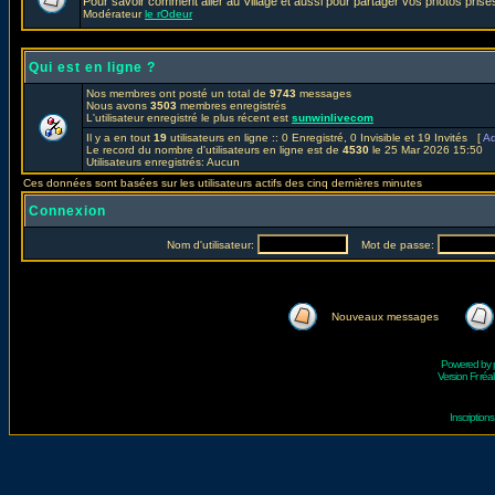
Pour savoir comment aller au Village et aussi pour partager vos photos prises
Modérateur
le rOdeur
Qui est en ligne ?
Nos membres ont posté un total de
9743
messages
Nous avons
3503
membres enregistrés
L'utilisateur enregistré le plus récent est
sunwinlivecom
Il y a en tout
19
utilisateurs en ligne :: 0 Enregistré, 0 Invisible et 19 Invités [
Ad
Le record du nombre d'utilisateurs en ligne est de
4530
le 25 Mar 2026 15:50
Utilisateurs enregistrés: Aucun
Ces données sont basées sur les utilisateurs actifs des cinq dernières minutes
Connexion
Nom d'utilisateur:
Mot de passe:
Nouveaux messages
Powered by
Version Fr réal
Inscriptio