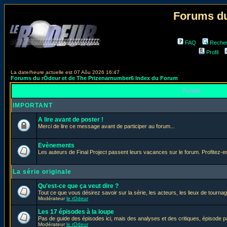
Forums du
FAQ
Reche
Profil
La date/heure actuelle est 07 Aôu 2026 16:47
Forums du rÔdeur et de The Prizenarnumber6 Index du Forum
Forum
IMPORTANT
A lire avant de poster !
Merci de lire ce message avant de participer au forum...
Evènements
Les auteurs de Final Project passent leurs vacances sur le forum. Profitez-
La série originale
Qu'est-ce que ça veut dire ?
Tout ce que vous désirez savoir sur la série, les acteurs, les lieux de tournag
Modérateur
le rOdeur
Les 17 épisodes à la loupe
Pas de guide des épisodes ici, mais des analyses et des critiques, épisode p
Modérateur
le rOdeur