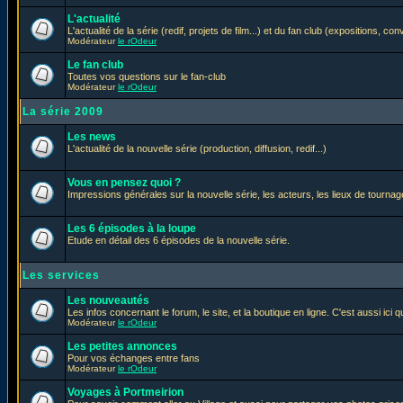
L'actualité
L'actualité de la série (redif, projets de film...) et du fan club (expositions, con
Modérateur
le rOdeur
Le fan club
Toutes vos questions sur le fan-club
Modérateur
le rOdeur
La série 2009
Les news
L'actualité de la nouvelle série (production, diffusion, redif...)
Vous en pensez quoi ?
Impressions générales sur la nouvelle série, les acteurs, les lieux de tournage
Les 6 épisodes à la loupe
Etude en détail des 6 épisodes de la nouvelle série.
Les services
Les nouveautés
Les infos concernant le forum, le site, et la boutique en ligne. C'est aussi ic
Modérateur
le rOdeur
Les petites annonces
Pour vos échanges entre fans
Modérateur
le rOdeur
Voyages à Portmeirion