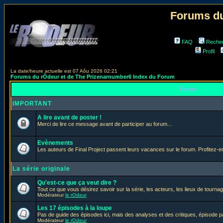
Forums du
FAQ
Reche
Profil
La date/heure actuelle est 07 Aôu 2026 02:21
Forums du rÔdeur et de The Prizenarnumber6 Index du Forum
Forum
IMPORTANT
A lire avant de poster !
Merci de lire ce message avant de participer au forum...
Evènements
Les auteurs de Final Project passent leurs vacances sur le forum. Profitez-
La série originale
Qu'est-ce que ça veut dire ?
Tout ce que vous désirez savoir sur la série, les acteurs, les lieux de tournag
Modérateur
le rOdeur
Les 17 épisodes à la loupe
Pas de guide des épisodes ici, mais des analyses et des critiques, épisode p
Modérateur
le rOdeur