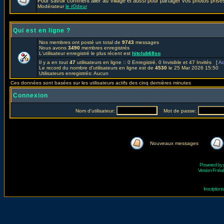
Pour savoir comment aller au Village et aussi pour partager vos photos prises
Modérateur
le rOdeur
Qui est en ligne ?
Nos membres ont posté un total de
9743
messages
Nous avons
3490
membres enregistrés
L'utilisateur enregistré le plus récent est
hitclub68so
Il y a en tout
47
utilisateurs en ligne :: 0 Enregistré, 0 Invisible et 47 Invités [
Ad
Le record du nombre d'utilisateurs en ligne est de
4530
le 25 Mar 2026 15:50
Utilisateurs enregistrés: Aucun
Ces données sont basées sur les utilisateurs actifs des cinq dernières minutes
Connexion
Nom d'utilisateur:
Mot de passe:
Nouveaux messages
Powered by
Version Fr réal
Inscriptio