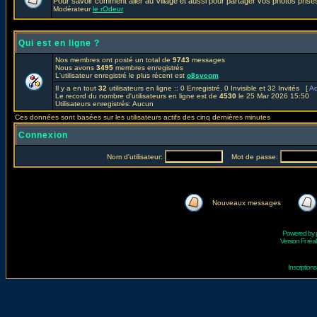
Pour savoir comment aller au Village et aussi pour partager vos photos prises
Modérateur
le rOdeur
Qui est en ligne ?
Nos membres ont posté un total de
9743
messages
Nous avons
3495
membres enregistrés
L'utilisateur enregistré le plus récent est
o8svcom
Il y a en tout
32
utilisateurs en ligne :: 0 Enregistré, 0 Invisible et 32 Invités [
Ad
Le record du nombre d'utilisateurs en ligne est de
4530
le 25 Mar 2026 15:50
Utilisateurs enregistrés: Aucun
Ces données sont basées sur les utilisateurs actifs des cinq dernières minutes
Connexion
Nom d'utilisateur:
Mot de passe:
Nouveaux messages
Powered by
Version Fr réal
Inscriptio