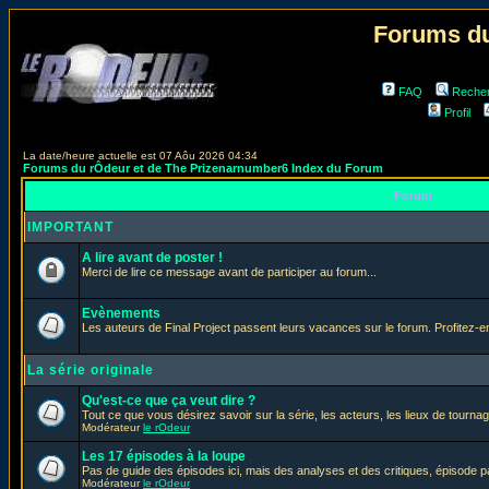
Forums du
FAQ
Reche
Profil
La date/heure actuelle est 07 Aôu 2026 04:34
Forums du rÔdeur et de The Prizenarnumber6 Index du Forum
Forum
IMPORTANT
A lire avant de poster !
Merci de lire ce message avant de participer au forum...
Evènements
Les auteurs de Final Project passent leurs vacances sur le forum. Profitez-
La série originale
Qu'est-ce que ça veut dire ?
Tout ce que vous désirez savoir sur la série, les acteurs, les lieux de tournag
Modérateur
le rOdeur
Les 17 épisodes à la loupe
Pas de guide des épisodes ici, mais des analyses et des critiques, épisode p
Modérateur
le rOdeur