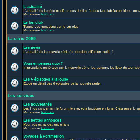
L'actualité
L'actualité de la série (redif, projets de film...) et du fan club (expositions, con
Modérateur
le rOdeur
Le fan club
Toutes vos questions sur le fan-club
Modérateur
le rOdeur
La série 2009
Les news
L'actualité de la nouvelle série (production, diffusion, redif...)
Vous en pensez quoi ?
Impressions générales sur la nouvelle série, les acteurs, les lieux de tournage
Les 6 épisodes à la loupe
Etude en détail des 6 épisodes de la nouvelle série.
Les services
Les nouveautés
Les infos concernant le forum, le site, et la boutique en ligne. C'est aussi ic
Modérateur
le rOdeur
Les petites annonces
Pour vos échanges entre fans
Modérateur
le rOdeur
Voyages à Portmeirion