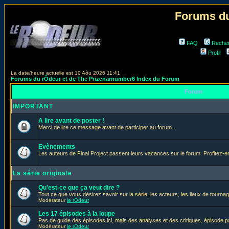
Forums du
FAQ
Reche
Profil
La date/heure actuelle est 10 Aôu 2026 11:41
Forums du rÔdeur et de The Prizenarnumber6 Index du Forum
Forum
IMPORTANT
A lire avant de poster !
Merci de lire ce message avant de participer au forum...
Evènements
Les auteurs de Final Project passent leurs vacances sur le forum. Profitez-
La série originale
Qu'est-ce que ça veut dire ?
Tout ce que vous désirez savoir sur la série, les acteurs, les lieux de tournag
Modérateur
le rOdeur
Les 17 épisodes à la loupe
Pas de guide des épisodes ici, mais des analyses et des critiques, épisode p
Modérateur
le rOdeur