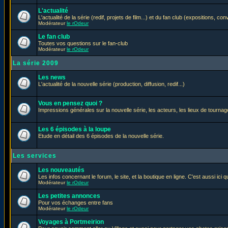
L'actualité
L'actualité de la série (redif, projets de film...) et du fan club (expositions, con
Modérateur
le rOdeur
Le fan club
Toutes vos questions sur le fan-club
Modérateur
le rOdeur
La série 2009
Les news
L'actualité de la nouvelle série (production, diffusion, redif...)
Vous en pensez quoi ?
Impressions générales sur la nouvelle série, les acteurs, les lieux de tournage
Les 6 épisodes à la loupe
Etude en détail des 6 épisodes de la nouvelle série.
Les services
Les nouveautés
Les infos concernant le forum, le site, et la boutique en ligne. C'est aussi ic
Modérateur
le rOdeur
Les petites annonces
Pour vos échanges entre fans
Modérateur
le rOdeur
Voyages à Portmeirion