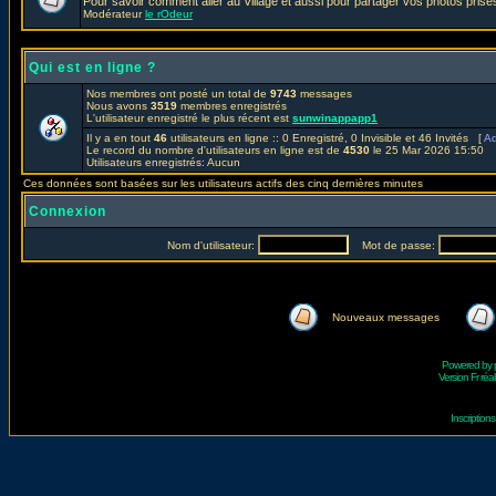
Pour savoir comment aller au Village et aussi pour partager vos photos prises
Modérateur
le rOdeur
Qui est en ligne ?
Nos membres ont posté un total de
9743
messages
Nous avons
3519
membres enregistrés
L'utilisateur enregistré le plus récent est
sunwinappapp1
Il y a en tout
46
utilisateurs en ligne :: 0 Enregistré, 0 Invisible et 46 Invités [
Ad
Le record du nombre d'utilisateurs en ligne est de
4530
le 25 Mar 2026 15:50
Utilisateurs enregistrés: Aucun
Ces données sont basées sur les utilisateurs actifs des cinq dernières minutes
Connexion
Nom d'utilisateur:
Mot de passe:
Nouveaux messages
Powered by
Version Fr réal
Inscriptio