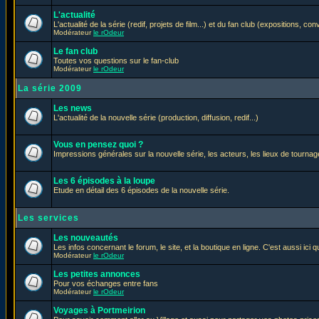
L'actualité
L'actualité de la série (redif, projets de film...) et du fan club (expositions, con
Modérateur
le rOdeur
Le fan club
Toutes vos questions sur le fan-club
Modérateur
le rOdeur
La série 2009
Les news
L'actualité de la nouvelle série (production, diffusion, redif...)
Vous en pensez quoi ?
Impressions générales sur la nouvelle série, les acteurs, les lieux de tournage
Les 6 épisodes à la loupe
Etude en détail des 6 épisodes de la nouvelle série.
Les services
Les nouveautés
Les infos concernant le forum, le site, et la boutique en ligne. C'est aussi ic
Modérateur
le rOdeur
Les petites annonces
Pour vos échanges entre fans
Modérateur
le rOdeur
Voyages à Portmeirion