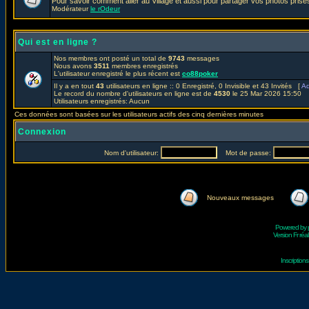
Pour savoir comment aller au Village et aussi pour partager vos photos prises
Modérateur
le rOdeur
Qui est en ligne ?
Nos membres ont posté un total de
9743
messages
Nous avons
3511
membres enregistrés
L'utilisateur enregistré le plus récent est
co88poker
Il y a en tout
43
utilisateurs en ligne :: 0 Enregistré, 0 Invisible et 43 Invités [
Ad
Le record du nombre d'utilisateurs en ligne est de
4530
le 25 Mar 2026 15:50
Utilisateurs enregistrés: Aucun
Ces données sont basées sur les utilisateurs actifs des cinq dernières minutes
Connexion
Nom d'utilisateur:
Mot de passe:
Nouveaux messages
Powered by
Version Fr réal
Inscriptio