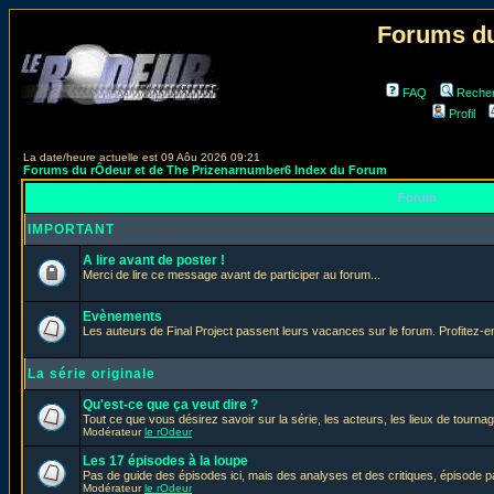
Forums du
FAQ
Reche
Profil
La date/heure actuelle est 09 Aôu 2026 09:21
Forums du rÔdeur et de The Prizenarnumber6 Index du Forum
Forum
IMPORTANT
A lire avant de poster !
Merci de lire ce message avant de participer au forum...
Evènements
Les auteurs de Final Project passent leurs vacances sur le forum. Profitez-
La série originale
Qu'est-ce que ça veut dire ?
Tout ce que vous désirez savoir sur la série, les acteurs, les lieux de tournag
Modérateur
le rOdeur
Les 17 épisodes à la loupe
Pas de guide des épisodes ici, mais des analyses et des critiques, épisode p
Modérateur
le rOdeur