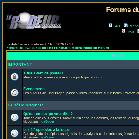
Forums du
FAQ
Reche
Profil
La date/heure actuelle est 07 Aôu 2026 17:21
Forums du rÔdeur et de The Prizenarnumber6 Index du Forum
Forum
IMPORTANT
A lire avant de poster !
Merci de lire ce message avant de participer au forum...
Evènements
Les auteurs de Final Project passent leurs vacances sur le forum. Profitez-
La série originale
Qu'est-ce que ça veut dire ?
Tout ce que vous désirez savoir sur la série, les acteurs, les lieux de tournag
Modérateur
le rOdeur
Les 17 épisodes à la loupe
Pas de guide des épisodes ici, mais des analyses et des critiques, épisode p
Modérateur
le rOdeur