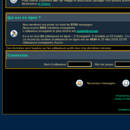
Pour savoir comment aller au Village et aussi pour partager vos photos prises
Modérateur
le rOdeur
Qui est en ligne ?
Nos membres ont posté un total de
9743
messages
Nous avons
3503
membres enregistrés
L'utilisateur enregistré le plus récent est
sunwinlivecom
Il y a en tout
23
utilisateurs en ligne :: 0 Enregistré, 0 Invisible et 23 Invités [
Ad
Le record du nombre d'utilisateurs en ligne est de
4530
le 25 Mar 2026 15:50
Utilisateurs enregistrés: Aucun
Ces données sont basées sur les utilisateurs actifs des cinq dernières minutes
Connexion
Nom d'utilisateur:
Mot de passe:
Nouveaux messages
Powered by
Version Fr réal
Inscriptio