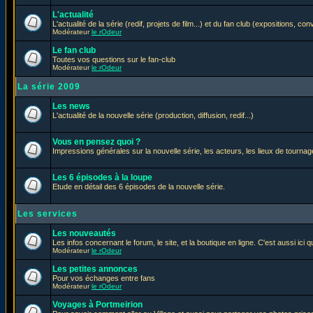
L'actualité
L'actualité de la série (redif, projets de film...) et du fan club (expositions, con
Modérateur
le rOdeur
Le fan club
Toutes vos questions sur le fan-club
Modérateur
le rOdeur
La série 2009
Les news
L'actualité de la nouvelle série (production, diffusion, redif...)
Vous en pensez quoi ?
Impressions générales sur la nouvelle série, les acteurs, les lieux de tournage
Les 6 épisodes à la loupe
Etude en détail des 6 épisodes de la nouvelle série.
Les services
Les nouveautés
Les infos concernant le forum, le site, et la boutique en ligne. C'est aussi ic
Modérateur
le rOdeur
Les petites annonces
Pour vos échanges entre fans
Modérateur
le rOdeur
Voyages à Portmeirion