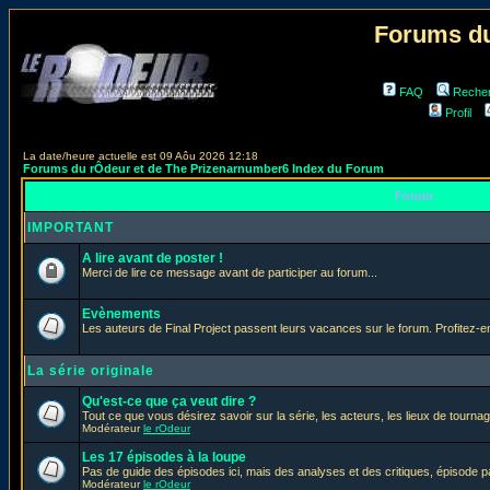
Forums du
FAQ
Reche
Profil
La date/heure actuelle est 09 Aôu 2026 12:18
Forums du rÔdeur et de The Prizenarnumber6 Index du Forum
Forum
IMPORTANT
A lire avant de poster !
Merci de lire ce message avant de participer au forum...
Evènements
Les auteurs de Final Project passent leurs vacances sur le forum. Profitez-
La série originale
Qu'est-ce que ça veut dire ?
Tout ce que vous désirez savoir sur la série, les acteurs, les lieux de tournag
Modérateur
le rOdeur
Les 17 épisodes à la loupe
Pas de guide des épisodes ici, mais des analyses et des critiques, épisode p
Modérateur
le rOdeur