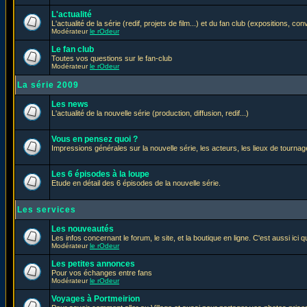
L'actualité
L'actualité de la série (redif, projets de film...) et du fan club (expositions, con
Modérateur
le rOdeur
Le fan club
Toutes vos questions sur le fan-club
Modérateur
le rOdeur
La série 2009
Les news
L'actualité de la nouvelle série (production, diffusion, redif...)
Vous en pensez quoi ?
Impressions générales sur la nouvelle série, les acteurs, les lieux de tournage
Les 6 épisodes à la loupe
Etude en détail des 6 épisodes de la nouvelle série.
Les services
Les nouveautés
Les infos concernant le forum, le site, et la boutique en ligne. C'est aussi ic
Modérateur
le rOdeur
Les petites annonces
Pour vos échanges entre fans
Modérateur
le rOdeur
Voyages à Portmeirion