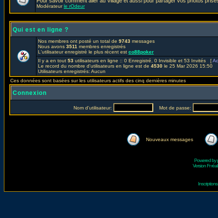
Pour savoir comment aller au Village et aussi pour partager vos photos prises
Modérateur
le rOdeur
Qui est en ligne ?
Nos membres ont posté un total de
9743
messages
Nous avons
3511
membres enregistrés
L'utilisateur enregistré le plus récent est
co88poker
Il y a en tout
53
utilisateurs en ligne :: 0 Enregistré, 0 Invisible et 53 Invités [
Ad
Le record du nombre d'utilisateurs en ligne est de
4530
le 25 Mar 2026 15:50
Utilisateurs enregistrés: Aucun
Ces données sont basées sur les utilisateurs actifs des cinq dernières minutes
Connexion
Nom d'utilisateur:
Mot de passe:
Nouveaux messages
Powered by
Version Fr réal
Inscriptio