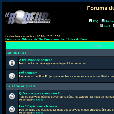
Forums du
FAQ
Reche
Profil
La date/heure actuelle est 06 Aôu 2026 13:50
Forums du rÔdeur et de The Prizenarnumber6 Index du Forum
Forum
IMPORTANT
A lire avant de poster !
Merci de lire ce message avant de participer au forum...
Evènements
Les auteurs de Final Project passent leurs vacances sur le forum. Profitez-
La série originale
Qu'est-ce que ça veut dire ?
Tout ce que vous désirez savoir sur la série, les acteurs, les lieux de tournag
Modérateur
le rOdeur
Les 17 épisodes à la loupe
Pas de guide des épisodes ici, mais des analyses et des critiques, épisode p
Modérateur
le rOdeur