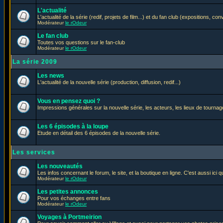
L'actualité
L'actualité de la série (redif, projets de film...) et du fan club (expositions, con
Modérateur
le rOdeur
Le fan club
Toutes vos questions sur le fan-club
Modérateur
le rOdeur
La série 2009
Les news
L'actualité de la nouvelle série (production, diffusion, redif...)
Vous en pensez quoi ?
Impressions générales sur la nouvelle série, les acteurs, les lieux de tournage
Les 6 épisodes à la loupe
Etude en détail des 6 épisodes de la nouvelle série.
Les services
Les nouveautés
Les infos concernant le forum, le site, et la boutique en ligne. C'est aussi ic
Modérateur
le rOdeur
Les petites annonces
Pour vos échanges entre fans
Modérateur
le rOdeur
Voyages à Portmeirion