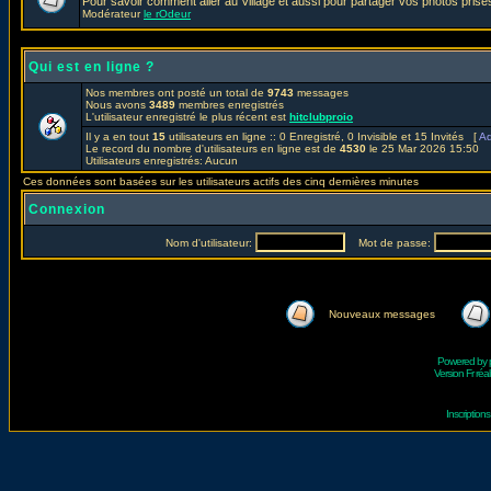
Pour savoir comment aller au Village et aussi pour partager vos photos prises
Modérateur
le rOdeur
Qui est en ligne ?
Nos membres ont posté un total de
9743
messages
Nous avons
3489
membres enregistrés
L'utilisateur enregistré le plus récent est
hitclubproio
Il y a en tout
15
utilisateurs en ligne :: 0 Enregistré, 0 Invisible et 15 Invités [
Ad
Le record du nombre d'utilisateurs en ligne est de
4530
le 25 Mar 2026 15:50
Utilisateurs enregistrés: Aucun
Ces données sont basées sur les utilisateurs actifs des cinq dernières minutes
Connexion
Nom d'utilisateur:
Mot de passe:
Nouveaux messages
Powered by
Version Fr réal
Inscriptio