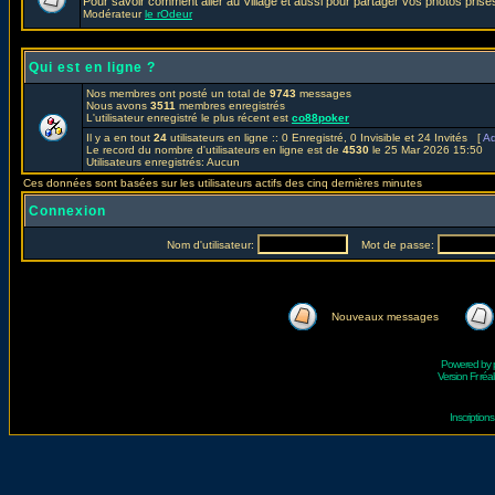
Pour savoir comment aller au Village et aussi pour partager vos photos prises
Modérateur
le rOdeur
Qui est en ligne ?
Nos membres ont posté un total de
9743
messages
Nous avons
3511
membres enregistrés
L'utilisateur enregistré le plus récent est
co88poker
Il y a en tout
24
utilisateurs en ligne :: 0 Enregistré, 0 Invisible et 24 Invités [
Ad
Le record du nombre d'utilisateurs en ligne est de
4530
le 25 Mar 2026 15:50
Utilisateurs enregistrés: Aucun
Ces données sont basées sur les utilisateurs actifs des cinq dernières minutes
Connexion
Nom d'utilisateur:
Mot de passe:
Nouveaux messages
Powered by
Version Fr réal
Inscriptio