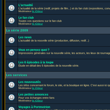
L'actualité
L'actualité de la série (redif, projets de film...) et du fan club (expositions, con
Modérateur
le rOdeur
Le fan club
Toutes vos questions sur le fan-club
Modérateur
le rOdeur
La série 2009
Les news
L'actualité de la nouvelle série (production, diffusion, redif...)
Vous en pensez quoi ?
Impressions générales sur la nouvelle série, les acteurs, les lieux de tournage
Les 6 épisodes à la loupe
Etude en détail des 6 épisodes de la nouvelle série.
Les services
Les nouveautés
Les infos concernant le forum, le site, et la boutique en ligne. C'est aussi ic
Modérateur
le rOdeur
Les petites annonces
Pour vos échanges entre fans
Modérateur
le rOdeur
Voyages à Portmeirion