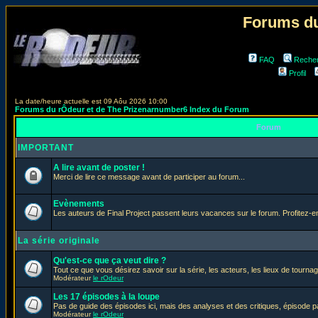
Forums du
FAQ
Reche
Profil
La date/heure actuelle est 09 Aôu 2026 10:00
Forums du rÔdeur et de The Prizenarnumber6 Index du Forum
Forum
IMPORTANT
A lire avant de poster !
Merci de lire ce message avant de participer au forum...
Evènements
Les auteurs de Final Project passent leurs vacances sur le forum. Profitez-
La série originale
Qu'est-ce que ça veut dire ?
Tout ce que vous désirez savoir sur la série, les acteurs, les lieux de tournag
Modérateur
le rOdeur
Les 17 épisodes à la loupe
Pas de guide des épisodes ici, mais des analyses et des critiques, épisode p
Modérateur
le rOdeur