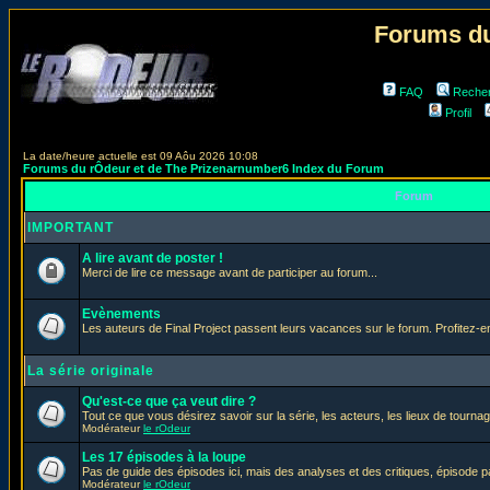
Forums du
FAQ
Reche
Profil
La date/heure actuelle est 09 Aôu 2026 10:08
Forums du rÔdeur et de The Prizenarnumber6 Index du Forum
Forum
IMPORTANT
A lire avant de poster !
Merci de lire ce message avant de participer au forum...
Evènements
Les auteurs de Final Project passent leurs vacances sur le forum. Profitez-
La série originale
Qu'est-ce que ça veut dire ?
Tout ce que vous désirez savoir sur la série, les acteurs, les lieux de tournag
Modérateur
le rOdeur
Les 17 épisodes à la loupe
Pas de guide des épisodes ici, mais des analyses et des critiques, épisode p
Modérateur
le rOdeur