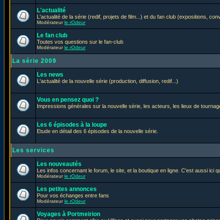
L'actualité
L'actualité de la série (redif, projets de film...) et du fan club (expositions, con
Modérateur
le rOdeur
Le fan club
Toutes vos questions sur le fan-club
Modérateur
le rOdeur
La série 2009
Les news
L'actualité de la nouvelle série (production, diffusion, redif...)
Vous en pensez quoi ?
Impressions générales sur la nouvelle série, les acteurs, les lieux de tournage
Les 6 épisodes à la loupe
Etude en détail des 6 épisodes de la nouvelle série.
Les services
Les nouveautés
Les infos concernant le forum, le site, et la boutique en ligne. C'est aussi ic
Modérateur
le rOdeur
Les petites annonces
Pour vos échanges entre fans
Modérateur
le rOdeur
Voyages à Portmeirion