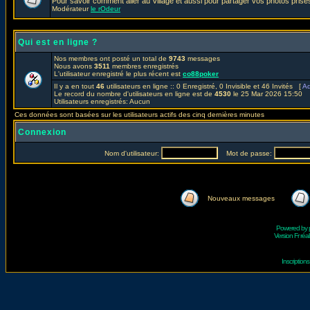
Pour savoir comment aller au Village et aussi pour partager vos photos prises
Modérateur
le rOdeur
Qui est en ligne ?
Nos membres ont posté un total de
9743
messages
Nous avons
3511
membres enregistrés
L'utilisateur enregistré le plus récent est
co88poker
Il y a en tout
46
utilisateurs en ligne :: 0 Enregistré, 0 Invisible et 46 Invités [
Ad
Le record du nombre d'utilisateurs en ligne est de
4530
le 25 Mar 2026 15:50
Utilisateurs enregistrés: Aucun
Ces données sont basées sur les utilisateurs actifs des cinq dernières minutes
Connexion
Nom d'utilisateur:
Mot de passe:
Nouveaux messages
Powered by
Version Fr réal
Inscriptio