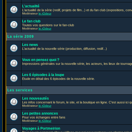
L'actualité
L'actualité de la série (redif, projets de film...) et du fan club (expositions, con
Modérateur
le rOdeur
Le fan club
Toutes vos questions sur le fan-club
Modérateur
le rOdeur
La série 2009
Les news
L'actualité de la nouvelle série (production, diffusion, redif...)
Vous en pensez quoi ?
Impressions générales sur la nouvelle série, les acteurs, les lieux de tournage
Les 6 épisodes à la loupe
Etude en détail des 6 épisodes de la nouvelle série.
Les services
Les nouveautés
Les infos concernant le forum, le site, et la boutique en ligne. C'est aussi ic
Modérateur
le rOdeur
Les petites annonces
Pour vos échanges entre fans
Modérateur
le rOdeur
Voyages à Portmeirion