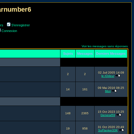
narnumber6
urs
S'enregistrer
Connexion
Voir les messages sans réponses
Sujets
Messages
Derniers Messages
02 Juil 2005 14:09
2
2
le rOdeur
09 Mai 2016 08:25
14
161
Mori
15 Oct 2023 10:25
148
2365
General59
31 Oct 2020 20:49
19
958
SuFlanker33K