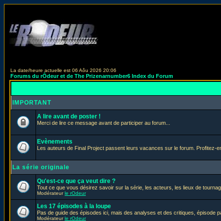
La date/heure actuelle est 06 Aôu 2026 20:06
Forums du rÔdeur et de The Prizenarnumber6 Index du Forum
IMPORTANT
A lire avant de poster !
Merci de lire ce message avant de participer au forum...
Evènements
Les auteurs de Final Project passent leurs vacances sur le forum. Profitez-
La série originale
Qu'est-ce que ça veut dire ?
Tout ce que vous désirez savoir sur la série, les acteurs, les lieux de tournag
Modérateur
le rOdeur
Les 17 épisodes à la loupe
Pas de guide des épisodes ici, mais des analyses et des critiques, épisode p
Modérateur
le rOdeur