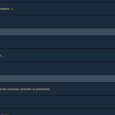
ventions...)
...
i que les nouveaux arrivants se présentent.