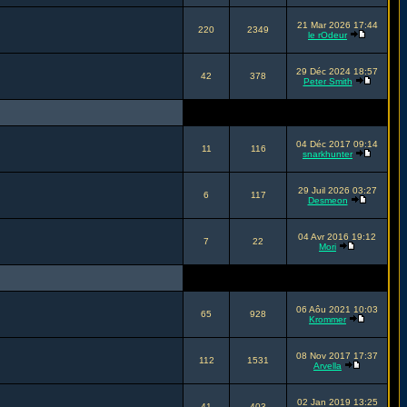
21 Mar 2026 17:44
220
2349
le rOdeur
29 Déc 2024 18:57
42
378
Peter Smith
04 Déc 2017 09:14
11
116
snarkhunter
29 Juil 2026 03:27
6
117
Desmeon
04 Avr 2016 19:12
7
22
Mori
06 Aôu 2021 10:03
65
928
Krommer
08 Nov 2017 17:37
112
1531
Arvella
02 Jan 2019 13:25
41
403