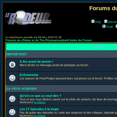
Forums du
FAQ
Reche
Profil
La date/heure actuelle est 08 Aôu 2026 01:36
Forums du rÔdeur et de The Prizenarnumber6 Index du Forum
Forum
IMPORTANT
A lire avant de poster !
Merci de lire ce message avant de participer au forum...
Evènements
Les auteurs de Final Project passent leurs vacances sur le forum. Profitez-
La série originale
Qu'est-ce que ça veut dire ?
Tout ce que vous désirez savoir sur la série, les acteurs, les lieux de tournag
Modérateur
le rOdeur
Les 17 épisodes à la loupe
Pas de guide des épisodes ici, mais des analyses et des critiques, épisode p
Modérateur
le rOdeur