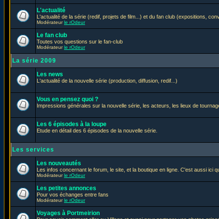
L'actualité
L'actualité de la série (redif, projets de film...) et du fan club (expositions, con
Modérateur
le rOdeur
Le fan club
Toutes vos questions sur le fan-club
Modérateur
le rOdeur
La série 2009
Les news
L'actualité de la nouvelle série (production, diffusion, redif...)
Vous en pensez quoi ?
Impressions générales sur la nouvelle série, les acteurs, les lieux de tournage
Les 6 épisodes à la loupe
Etude en détail des 6 épisodes de la nouvelle série.
Les services
Les nouveautés
Les infos concernant le forum, le site, et la boutique en ligne. C'est aussi ic
Modérateur
le rOdeur
Les petites annonces
Pour vos échanges entre fans
Modérateur
le rOdeur
Voyages à Portmeirion