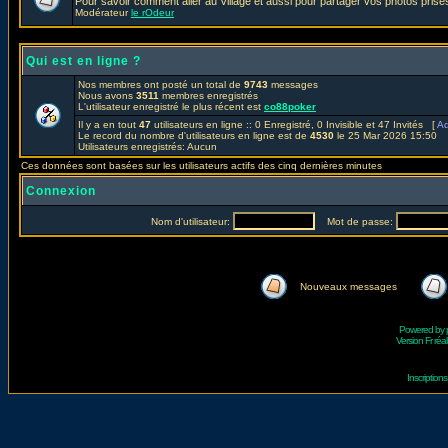
Pour savoir comment aller au Village et aussi pour partager vos photos prises
Modérateur
le rOdeur
Qui est en ligne ?
Nos membres ont posté un total de
9743
messages
Nous avons
3511
membres enregistrés
L'utilisateur enregistré le plus récent est
co88poker
Il y a en tout
47
utilisateurs en ligne :: 0 Enregistré, 0 Invisible et 47 Invités [
Ad
Le record du nombre d'utilisateurs en ligne est de
4530
le 25 Mar 2026 15:50
Utilisateurs enregistrés: Aucun
Ces données sont basées sur les utilisateurs actifs des cinq dernières minutes
Connexion
Nom d'utilisateur:
Mot de passe:
Nouveaux messages
Powered by
Version Fr réal
Inscriptio