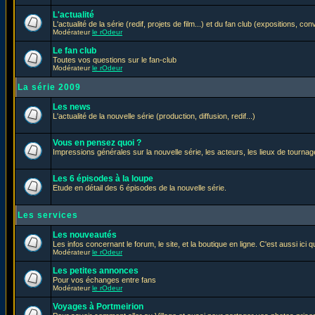
L'actualité
L'actualité de la série (redif, projets de film...) et du fan club (expositions, con
Modérateur
le rOdeur
Le fan club
Toutes vos questions sur le fan-club
Modérateur
le rOdeur
La série 2009
Les news
L'actualité de la nouvelle série (production, diffusion, redif...)
Vous en pensez quoi ?
Impressions générales sur la nouvelle série, les acteurs, les lieux de tournage
Les 6 épisodes à la loupe
Etude en détail des 6 épisodes de la nouvelle série.
Les services
Les nouveautés
Les infos concernant le forum, le site, et la boutique en ligne. C'est aussi ic
Modérateur
le rOdeur
Les petites annonces
Pour vos échanges entre fans
Modérateur
le rOdeur
Voyages à Portmeirion