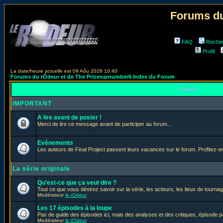
Forums du
FAQ
Reche
Profil
La date/heure actuelle est 09 Aôu 2026 10:40
Forums du rÔdeur et de The Prizenarnumber6 Index du Forum
Forum
IMPORTANT
A lire avant de poster !
Merci de lire ce message avant de participer au forum...
Evènements
Les auteurs de Final Project passent leurs vacances sur le forum. Profitez-
La série originale
Qu'est-ce que ça veut dire ?
Tout ce que vous désirez savoir sur la série, les acteurs, les lieux de tournag
Modérateur
le rOdeur
Les 17 épisodes à la loupe
Pas de guide des épisodes ici, mais des analyses et des critiques, épisode p
Modérateur
le rOdeur