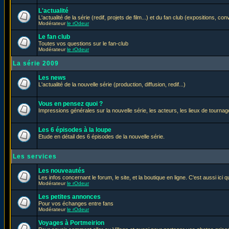
L'actualité
L'actualité de la série (redif, projets de film...) et du fan club (expositions, con
Modérateur
le rOdeur
Le fan club
Toutes vos questions sur le fan-club
Modérateur
le rOdeur
La série 2009
Les news
L'actualité de la nouvelle série (production, diffusion, redif...)
Vous en pensez quoi ?
Impressions générales sur la nouvelle série, les acteurs, les lieux de tournage
Les 6 épisodes à la loupe
Etude en détail des 6 épisodes de la nouvelle série.
Les services
Les nouveautés
Les infos concernant le forum, le site, et la boutique en ligne. C'est aussi ic
Modérateur
le rOdeur
Les petites annonces
Pour vos échanges entre fans
Modérateur
le rOdeur
Voyages à Portmeirion