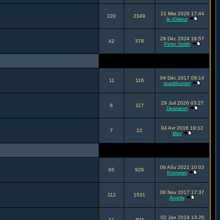
21 Mar 2026 17:44
220
2349
le rOdeur
29 Déc 2024 18:57
42
378
Peter Smith
04 Déc 2017 09:14
11
116
snarkhunter
29 Juil 2026 03:27
6
117
Desmeon
04 Avr 2016 19:12
7
22
Mori
06 Aôu 2021 10:03
65
928
Krommer
08 Nov 2017 17:37
112
1531
Arvella
02 Jan 2019 13:25
41
403