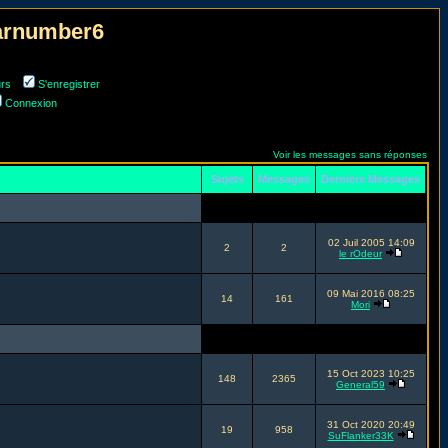
narnumber6
urs
S'enregistrer
Connexion
Voir les messages sans réponses
Sujets
Messages
Derniers Messages
02 Juil 2005 14:09
2
2
le rOdeur
09 Mai 2016 08:25
14
161
Mori
15 Oct 2023 10:25
148
2365
General59
31 Oct 2020 20:49
19
958
SuFlanker33K