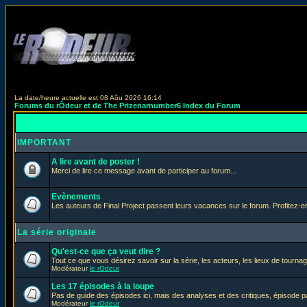
La date/heure actuelle est 08 Aôu 2026 16:14
Forums du rÔdeur et de The Prizenarnumber6 Index du Forum
IMPORTANT
A lire avant de poster !
Merci de lire ce message avant de participer au forum...
Evènements
Les auteurs de Final Project passent leurs vacances sur le forum. Profitez-
La série originale
Qu'est-ce que ça veut dire ?
Tout ce que vous désirez savoir sur la série, les acteurs, les lieux de tournag
Modérateur
le rOdeur
Les 17 épisodes à la loupe
Pas de guide des épisodes ici, mais des analyses et des critiques, épisode p
Modérateur
le rOdeur