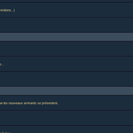
ventions...)
...
i que les nouveaux arrivants se présentent.