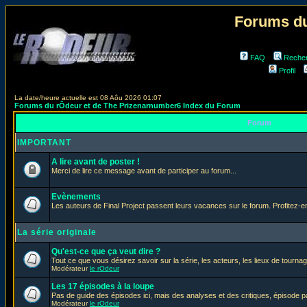
Forums du
FAQ
Reche
Profil
La date/heure actuelle est 08 Aôu 2026 01:07
Forums du rÔdeur et de The Prizenarnumber6 Index du Forum
Forum
IMPORTANT
A lire avant de poster !
Merci de lire ce message avant de participer au forum...
Evènements
Les auteurs de Final Project passent leurs vacances sur le forum. Profitez-
La série originale
Qu'est-ce que ça veut dire ?
Tout ce que vous désirez savoir sur la série, les acteurs, les lieux de tournag
Modérateur
le rOdeur
Les 17 épisodes à la loupe
Pas de guide des épisodes ici, mais des analyses et des critiques, épisode p
Modérateur
le rOdeur