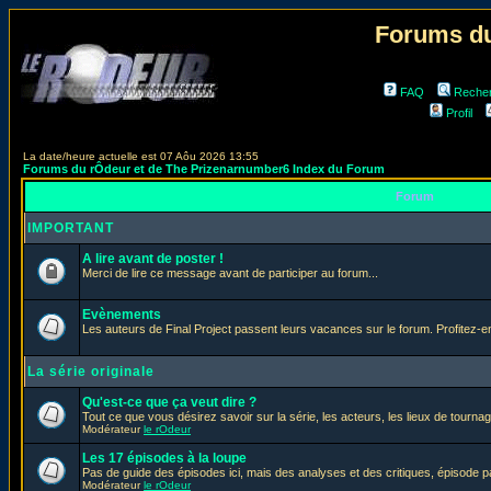
Forums du
FAQ
Reche
Profil
La date/heure actuelle est 07 Aôu 2026 13:55
Forums du rÔdeur et de The Prizenarnumber6 Index du Forum
Forum
IMPORTANT
A lire avant de poster !
Merci de lire ce message avant de participer au forum...
Evènements
Les auteurs de Final Project passent leurs vacances sur le forum. Profitez-
La série originale
Qu'est-ce que ça veut dire ?
Tout ce que vous désirez savoir sur la série, les acteurs, les lieux de tournag
Modérateur
le rOdeur
Les 17 épisodes à la loupe
Pas de guide des épisodes ici, mais des analyses et des critiques, épisode p
Modérateur
le rOdeur