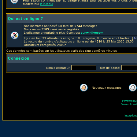
Pour savoir comment aller au Village et aussi pour partager vos photos prises
Modérateur
le rOdeur
Qui est en ligne ?
Nos membres ont posté un total de
9743
messages
Nous avons
3503
membres enregistrés
L'utilisateur enregistré le plus récent est
sunwinlivecom
Il y a en tout
21
utilisateurs en ligne :: 0 Enregistré, 0 Invisible et 21 Invités [
Ad
Le record du nombre d'utilisateurs en ligne est de
4530
le 25 Mar 2026 15:50
Utilisateurs enregistrés: Aucun
Ces données sont basées sur les utilisateurs actifs des cinq dernières minutes
Connexion
Nom d'utilisateur:
Mot de passe:
Nouveaux messages
Powered by
Version Fr réal
Inscriptio