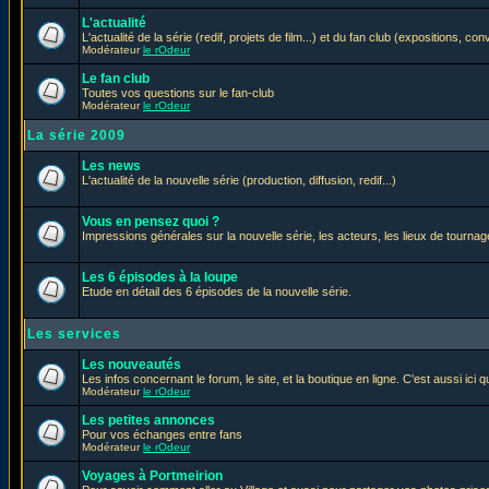
L'actualité
L'actualité de la série (redif, projets de film...) et du fan club (expositions, con
Modérateur
le rOdeur
Le fan club
Toutes vos questions sur le fan-club
Modérateur
le rOdeur
La série 2009
Les news
L'actualité de la nouvelle série (production, diffusion, redif...)
Vous en pensez quoi ?
Impressions générales sur la nouvelle série, les acteurs, les lieux de tournage
Les 6 épisodes à la loupe
Etude en détail des 6 épisodes de la nouvelle série.
Les services
Les nouveautés
Les infos concernant le forum, le site, et la boutique en ligne. C'est aussi ic
Modérateur
le rOdeur
Les petites annonces
Pour vos échanges entre fans
Modérateur
le rOdeur
Voyages à Portmeirion