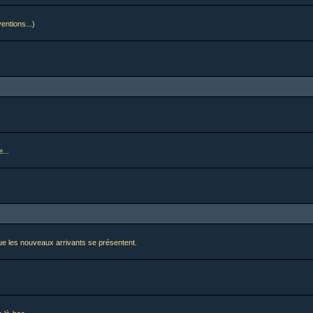
ventions...)
...
i que les nouveaux arrivants se présentent.