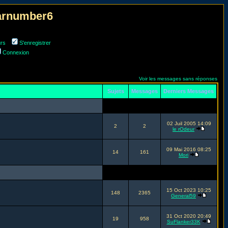
narnumber6
urs
S'enregistrer
Connexion
Voir les messages sans réponses
Sujets
Messages
Derniers Messages
02 Juil 2005 14:09
2
2
le rOdeur
09 Mai 2016 08:25
14
161
Mori
15 Oct 2023 10:25
148
2365
General59
31 Oct 2020 20:49
19
958
SuFlanker33K