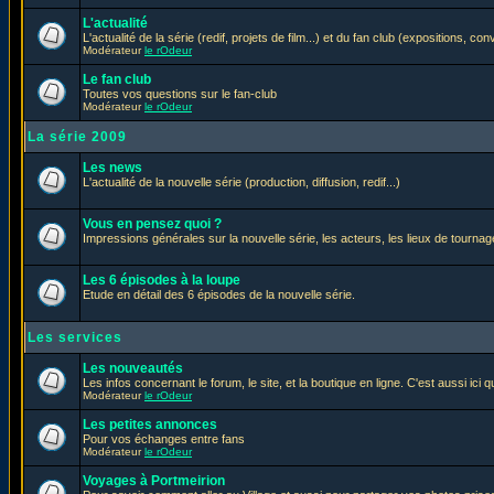
L'actualité
L'actualité de la série (redif, projets de film...) et du fan club (expositions, con
Modérateur
le rOdeur
Le fan club
Toutes vos questions sur le fan-club
Modérateur
le rOdeur
La série 2009
Les news
L'actualité de la nouvelle série (production, diffusion, redif...)
Vous en pensez quoi ?
Impressions générales sur la nouvelle série, les acteurs, les lieux de tournage
Les 6 épisodes à la loupe
Etude en détail des 6 épisodes de la nouvelle série.
Les services
Les nouveautés
Les infos concernant le forum, le site, et la boutique en ligne. C'est aussi ic
Modérateur
le rOdeur
Les petites annonces
Pour vos échanges entre fans
Modérateur
le rOdeur
Voyages à Portmeirion