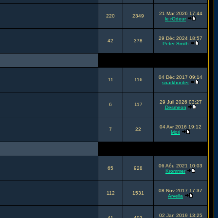
21 Mar 2026 17:44
220
2349
le rOdeur
29 Déc 2024 18:57
42
378
Peter Smith
04 Déc 2017 09:14
11
116
snarkhunter
29 Juil 2026 03:27
6
117
Desmeon
04 Avr 2016 19:12
7
22
Mori
06 Aôu 2021 10:03
65
928
Krommer
08 Nov 2017 17:37
112
1531
Arvella
02 Jan 2019 13:25
41
403