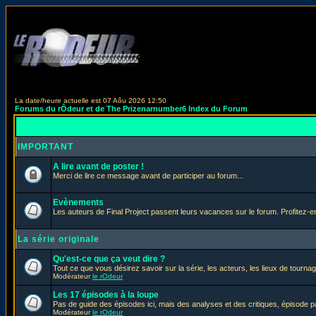
La date/heure actuelle est 07 Aôu 2026 12:50
Forums du rÔdeur et de The Prizenarnumber6 Index du Forum
IMPORTANT
A lire avant de poster !
Merci de lire ce message avant de participer au forum...
Evènements
Les auteurs de Final Project passent leurs vacances sur le forum. Profitez-
La série originale
Qu'est-ce que ça veut dire ?
Tout ce que vous désirez savoir sur la série, les acteurs, les lieux de tournag
Modérateur
le rOdeur
Les 17 épisodes à la loupe
Pas de guide des épisodes ici, mais des analyses et des critiques, épisode p
Modérateur
le rOdeur