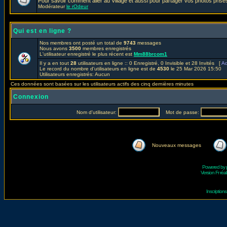
Pour savoir comment aller au Village et aussi pour partager vos photos prises
Modérateur
le rOdeur
Qui est en ligne ?
Nos membres ont posté un total de
9743
messages
Nous avons
3500
membres enregistrés
L'utilisateur enregistré le plus récent est
Mm88brcom1
Il y a en tout
28
utilisateurs en ligne :: 0 Enregistré, 0 Invisible et 28 Invités [
Ad
Le record du nombre d'utilisateurs en ligne est de
4530
le 25 Mar 2026 15:50
Utilisateurs enregistrés: Aucun
Ces données sont basées sur les utilisateurs actifs des cinq dernières minutes
Connexion
Nom d'utilisateur:
Mot de passe:
Nouveaux messages
Powered by
Version Fr réal
Inscriptio