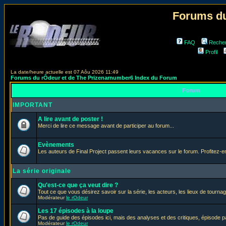
Forums du
FAQ
Reche
Profil
La date/heure actuelle est 07 Aôu 2026 11:49
Forums du rÔdeur et de The Prizenarnumber6 Index du Forum
Forum
IMPORTANT
A lire avant de poster !
Merci de lire ce message avant de participer au forum...
Evènements
Les auteurs de Final Project passent leurs vacances sur le forum. Profitez-
La série originale
Qu'est-ce que ça veut dire ?
Tout ce que vous désirez savoir sur la série, les acteurs, les lieux de tournag
Modérateur
le rOdeur
Les 17 épisodes à la loupe
Pas de guide des épisodes ici, mais des analyses et des critiques, épisode p
Modérateur
le rOdeur