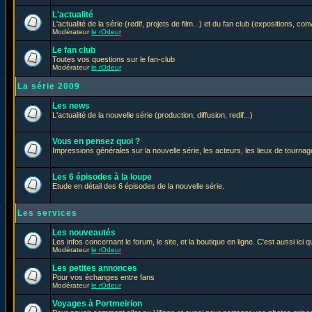
L'actualité
L'actualité de la série (redif, projets de film...) et du fan club (expositions, con
Modérateur
le rOdeur
Le fan club
Toutes vos questions sur le fan-club
Modérateur
le rOdeur
La série 2009
Les news
L'actualité de la nouvelle série (production, diffusion, redif...)
Vous en pensez quoi ?
Impressions générales sur la nouvelle série, les acteurs, les lieux de tournage
Les 6 épisodes à la loupe
Etude en détail des 6 épisodes de la nouvelle série.
Les services
Les nouveautés
Les infos concernant le forum, le site, et la boutique en ligne. C'est aussi ic
Modérateur
le rOdeur
Les petites annonces
Pour vos échanges entre fans
Modérateur
le rOdeur
Voyages à Portmeirion