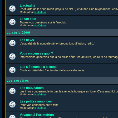
L'actualité
L'actualité de la série (redif, projets de film...) et du fan club (expositions, con
Modérateur
le rOdeur
Le fan club
Toutes vos questions sur le fan-club
Modérateur
le rOdeur
La série 2009
Les news
L'actualité de la nouvelle série (production, diffusion, redif...)
Vous en pensez quoi ?
Impressions générales sur la nouvelle série, les acteurs, les lieux de tournage
Les 6 épisodes à la loupe
Etude en détail des 6 épisodes de la nouvelle série.
Les services
Les nouveautés
Les infos concernant le forum, le site, et la boutique en ligne. C'est aussi ic
Modérateur
le rOdeur
Les petites annonces
Pour vos échanges entre fans
Modérateur
le rOdeur
Voyages à Portmeirion