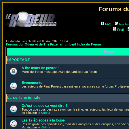
Forums du
FAQ
Reche
Profil
La date/heure actuelle est 06 Aôu 2026 18:04
Forums du rÔdeur et de The Prizenarnumber6 Index du Forum
Forum
IMPORTANT
A lire avant de poster !
Merci de lire ce message avant de participer au forum...
Evènements
Les auteurs de Final Project passent leurs vacances sur le forum. Profitez-
La série originale
Qu'est-ce que ça veut dire ?
Tout ce que vous désirez savoir sur la série, les acteurs, les lieux de tournag
Modérateur
le rOdeur
Les 17 épisodes à la loupe
Pas de guide des épisodes ici, mais des analyses et des critiques, épisode p
Modérateur
le rOdeur