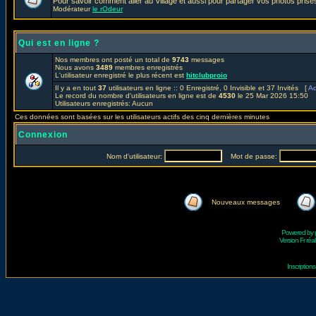
Pour savoir comment aller au Village et aussi pour partager vos photos prises
Modérateur
le rOdeur
Qui est en ligne ?
Nos membres ont posté un total de
9743
messages
Nous avons
3489
membres enregistrés
L'utilisateur enregistré le plus récent est
hitclubproio
Il y a en tout
37
utilisateurs en ligne :: 0 Enregistré, 0 Invisible et 37 Invités [
Ad
Le record du nombre d'utilisateurs en ligne est de
4530
le 25 Mar 2026 15:50
Utilisateurs enregistrés: Aucun
Ces données sont basées sur les utilisateurs actifs des cinq dernières minutes
Connexion
Nom d'utilisateur:
Mot de passe:
Nouveaux messages
Powered by
Version Fr réal
Inscriptio