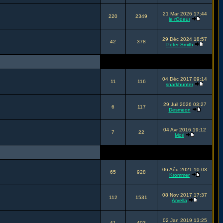
21 Mar 2026 17:44
220
2349
le rOdeur
29 Déc 2024 18:57
42
378
Peter Smith
04 Déc 2017 09:14
11
116
snarkhunter
29 Juil 2026 03:27
6
117
Desmeon
04 Avr 2016 19:12
7
22
Mori
06 Aôu 2021 10:03
65
928
Krommer
08 Nov 2017 17:37
112
1531
Arvella
02 Jan 2019 13:25
41
403