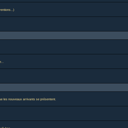
ventions...)
...
i que les nouveaux arrivants se présentent.