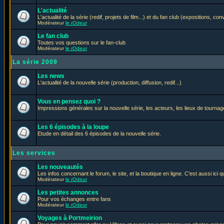
L'actualité
L'actualité de la série (redif, projets de film...) et du fan club (expositions, con
Modérateur
le rOdeur
Le fan club
Toutes vos questions sur le fan-club
Modérateur
le rOdeur
La série 2009
Les news
L'actualité de la nouvelle série (production, diffusion, redif...)
Vous en pensez quoi ?
Impressions générales sur la nouvelle série, les acteurs, les lieux de tournage
Les 6 épisodes à la loupe
Etude en détail des 6 épisodes de la nouvelle série.
Les services
Les nouveautés
Les infos concernant le forum, le site, et la boutique en ligne. C'est aussi ic
Modérateur
le rOdeur
Les petites annonces
Pour vos échanges entre fans
Modérateur
le rOdeur
Voyages à Portmeirion