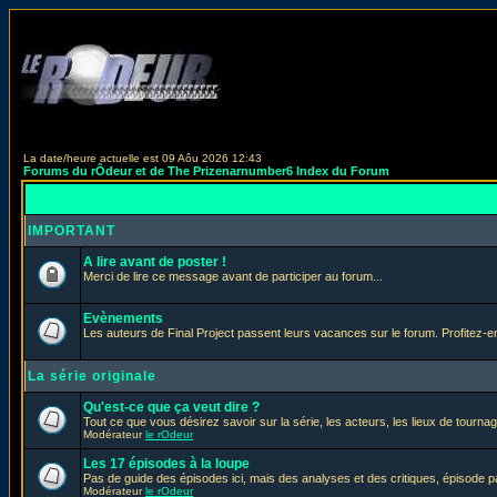
La date/heure actuelle est 09 Aôu 2026 12:43
Forums du rÔdeur et de The Prizenarnumber6 Index du Forum
IMPORTANT
A lire avant de poster !
Merci de lire ce message avant de participer au forum...
Evènements
Les auteurs de Final Project passent leurs vacances sur le forum. Profitez-
La série originale
Qu'est-ce que ça veut dire ?
Tout ce que vous désirez savoir sur la série, les acteurs, les lieux de tournag
Modérateur
le rOdeur
Les 17 épisodes à la loupe
Pas de guide des épisodes ici, mais des analyses et des critiques, épisode p
Modérateur
le rOdeur