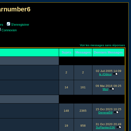
narnumber6
urs
S'enregistrer
Connexion
Voir les messages sans réponses
Sujets
Messages
Derniers Messages
02 Juil 2005 14:09
2
2
le rOdeur
09 Mai 2016 08:25
14
161
Mori
15 Oct 2023 10:25
148
2365
General59
31 Oct 2020 20:49
19
958
SuFlanker33K