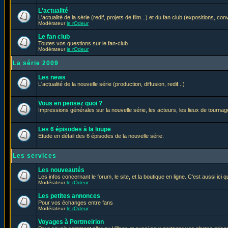
L'actualité
L'actualité de la série (redif, projets de film...) et du fan club (expositions, con
Modérateur
le rOdeur
Le fan club
Toutes vos questions sur le fan-club
Modérateur
le rOdeur
La série 2009
Les news
L'actualité de la nouvelle série (production, diffusion, redif...)
Vous en pensez quoi ?
Impressions générales sur la nouvelle série, les acteurs, les lieux de tournage
Les 6 épisodes à la loupe
Etude en détail des 6 épisodes de la nouvelle série.
Les services
Les nouveautés
Les infos concernant le forum, le site, et la boutique en ligne. C'est aussi ic
Modérateur
le rOdeur
Les petites annonces
Pour vos échanges entre fans
Modérateur
le rOdeur
Voyages à Portmeirion