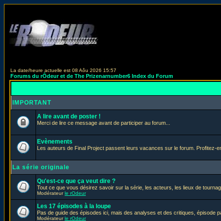
La date/heure actuelle est 08 Aôu 2026 15:57
Forums du rÔdeur et de The Prizenarnumber6 Index du Forum
IMPORTANT
A lire avant de poster !
Merci de lire ce message avant de participer au forum...
Evènements
Les auteurs de Final Project passent leurs vacances sur le forum. Profitez-
La série originale
Qu'est-ce que ça veut dire ?
Tout ce que vous désirez savoir sur la série, les acteurs, les lieux de tournag
Modérateur
le rOdeur
Les 17 épisodes à la loupe
Pas de guide des épisodes ici, mais des analyses et des critiques, épisode p
Modérateur
le rOdeur