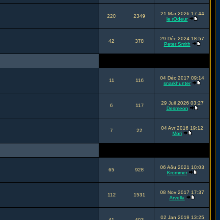
21 Mar 2026 17:44
220
2349
le rOdeur
29 Déc 2024 18:57
42
378
Peter Smith
04 Déc 2017 09:14
11
116
snarkhunter
29 Juil 2026 03:27
6
117
Desmeon
04 Avr 2016 19:12
7
22
Mori
06 Aôu 2021 10:03
65
928
Krommer
08 Nov 2017 17:37
112
1531
Arvella
02 Jan 2019 13:25
41
403