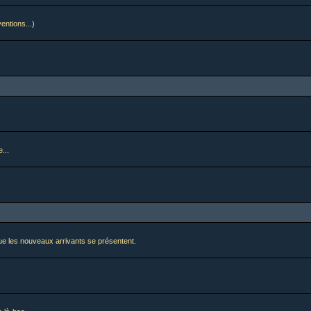
ventions...)
...
i que les nouveaux arrivants se présentent.