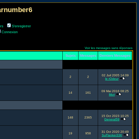
narnumber6
urs
S'enregistrer
Connexion
Voir les messages sans réponses
Sujets
Messages
Derniers Messages
02 Juil 2005 14:09
2
2
le rOdeur
09 Mai 2016 08:25
14
161
Mori
15 Oct 2023 10:25
148
2365
General59
31 Oct 2020 20:49
19
958
SuFlanker33K