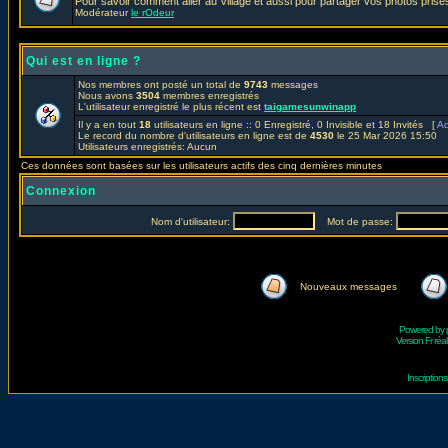
Pour savoir comment aller au Village et aussi pour partager vos photos prises
Modérateur
le rOdeur
Qui est en ligne ?
Nos membres ont posté un total de
9743
messages
Nous avons
3504
membres enregistrés
L'utilisateur enregistré le plus récent est
taigamesunwinapp
Il y a en tout
18
utilisateurs en ligne :: 0 Enregistré, 0 Invisible et 18 Invités [
Ad
Le record du nombre d'utilisateurs en ligne est de
4530
le 25 Mar 2026 15:50
Utilisateurs enregistrés: Aucun
Ces données sont basées sur les utilisateurs actifs des cinq dernières minutes
Connexion
Nom d'utilisateur:
Mot de passe:
Nouveaux messages
Powered by
Version Fr réal
Inscriptio