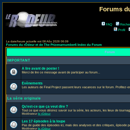
Forums du
FAQ
Reche
Profil
La date/heure actuelle est 08 Aôu 2026 06:09
Forums du rÔdeur et de The Prizenarnumber6 Index du Forum
Forum
IMPORTANT
A lire avant de poster !
Merci de lire ce message avant de participer au forum...
Evènements
Les auteurs de Final Project passent leurs vacances sur le forum. Profitez-
La série originale
Qu'est-ce que ça veut dire ?
Tout ce que vous désirez savoir sur la série, les acteurs, les lieux de tournag
Modérateur
le rOdeur
Les 17 épisodes à la loupe
Pas de guide des épisodes ici, mais des analyses et des critiques, épisode p
Modérateur
le rOdeur