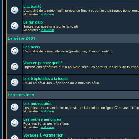
L'actualité
L'actualité de la série (redif, projets de film...) et du fan club (expositions, con
Modérateur
le rOdeur
Le fan club
Toutes vos questions sur le fan-club
Modérateur
le rOdeur
La série 2009
Les news
L'actualité de la nouvelle série (production, diffusion, redif...)
Vous en pensez quoi ?
Impressions générales sur la nouvelle série, les acteurs, les lieux de tournage
Les 6 épisodes à la loupe
Etude en détail des 6 épisodes de la nouvelle série.
Les services
Les nouveautés
Les infos concernant le forum, le site, et la boutique en ligne. C'est aussi ic
Modérateur
le rOdeur
Les petites annonces
Pour vos échanges entre fans
Modérateur
le rOdeur
Voyages à Portmeirion