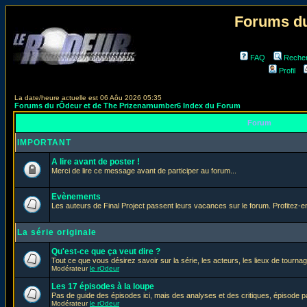
Forums du
FAQ
Reche
Profil
La date/heure actuelle est 06 Aôu 2026 05:35
Forums du rÔdeur et de The Prizenarnumber6 Index du Forum
Forum
IMPORTANT
A lire avant de poster !
Merci de lire ce message avant de participer au forum...
Evènements
Les auteurs de Final Project passent leurs vacances sur le forum. Profitez-
La série originale
Qu'est-ce que ça veut dire ?
Tout ce que vous désirez savoir sur la série, les acteurs, les lieux de tournag
Modérateur
le rOdeur
Les 17 épisodes à la loupe
Pas de guide des épisodes ici, mais des analyses et des critiques, épisode p
Modérateur
le rOdeur