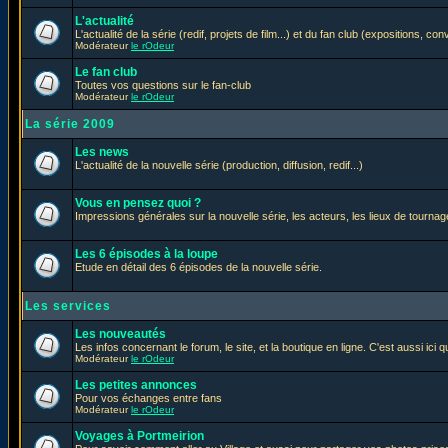
L'actualité
L'actualité de la série (redif, projets de film...) et du fan club (expositions, con
Modérateur
le rOdeur
Le fan club
Toutes vos questions sur le fan-club
Modérateur
le rOdeur
La série 2009
Les news
L'actualité de la nouvelle série (production, diffusion, redif...)
Vous en pensez quoi ?
Impressions générales sur la nouvelle série, les acteurs, les lieux de tournage
Les 6 épisodes à la loupe
Etude en détail des 6 épisodes de la nouvelle série.
Les services
Les nouveautés
Les infos concernant le forum, le site, et la boutique en ligne. C'est aussi ic
Modérateur
le rOdeur
Les petites annonces
Pour vos échanges entre fans
Modérateur
le rOdeur
Voyages à Portmeirion