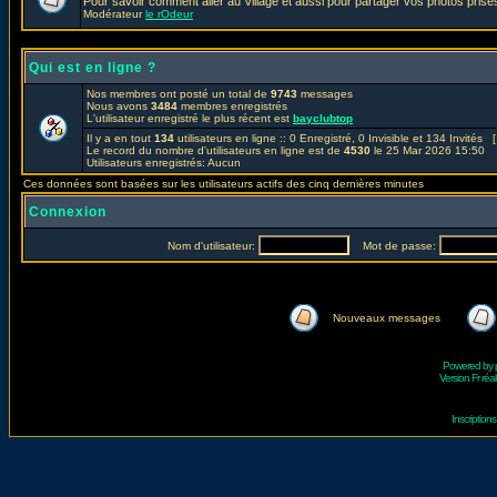
Pour savoir comment aller au Village et aussi pour partager vos photos prises
Modérateur
le rOdeur
Qui est en ligne ?
Nos membres ont posté un total de
9743
messages
Nous avons
3484
membres enregistrés
L'utilisateur enregistré le plus récent est
bayclubtop
Il y a en tout
134
utilisateurs en ligne :: 0 Enregistré, 0 Invisible et 134 Invités 
Le record du nombre d'utilisateurs en ligne est de
4530
le 25 Mar 2026 15:50
Utilisateurs enregistrés: Aucun
Ces données sont basées sur les utilisateurs actifs des cinq dernières minutes
Connexion
Nom d'utilisateur:
Mot de passe:
Nouveaux messages
Powered by
Version Fr réal
Inscriptio